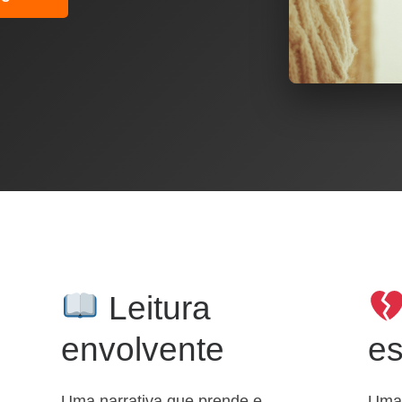
Leitura
envolvente
e
Uma narrativa que prende e
Uma 