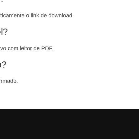
icamente o link de download.
l?
ivo com leitor de PDF.
o?
irmado.