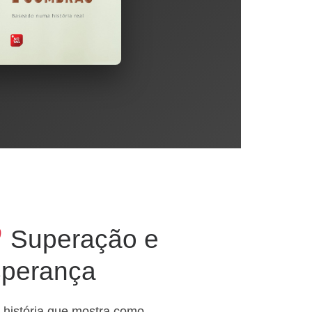
Superação e
sperança
história que mostra como,