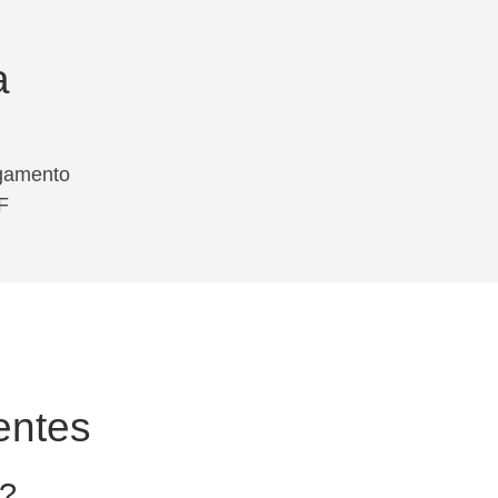
a
gamento
F
entes
?