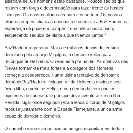
alastram-se. Os homens estão cansados. Poucos são os que
restam com força e determinação para fazer frente às hostes
inimigas. Os nossos aliados recuam e desertam. Os nossos
aliados rompem alianças connosco e unem-se a Baz’Hadum na
esperança de poderem compartir com ele o nosso reino,
esquecendo séculos de história que tivemos juntos.”
Baz’Hadum regressou. Mais de mil anos depois de ter sido
derrotado pelo arcanjo Migalgos, o demónio voltou para
reconquistar Heltvenia. O reino está por um fio. As criaturas das
Trevas tornam-se mais fortes e a coragem dos Homens
começa a desaparecer. Numa última tentativa de derrotar o
demónio Baz’Hadum, Holegar, rei de Heltvenia enviou o seu
único filho, o príncipe Heltor, numa demanda com poucas
hipóteses de sucesso. O príncipe deve aventurar-se na Ilha
Perdida, lugar onde segundo reza a lenda o corpo de Migalgos
repousa juntamente com a Espada Flamejante, a única arma
capaz de derrotar o demónio.
O caminho vai ser árduo pois os perigos espreitam em todo o