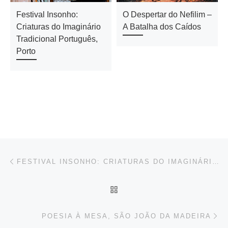
Festival Insonho:
O Despertar do Nefilim –
Criaturas do Imaginário
A Batalha dos Caídos
Tradicional Português,
Porto
Post navigation
Previous post
FESTIVAL INSONHO: CRIATURAS DO IMAGINÁRIO TRADICIONAL PORTUGUÊS, PORTO
BACK TO POST LIST
Ne
POESIA À MESA, SÃO JOÃO DA MADEIRA