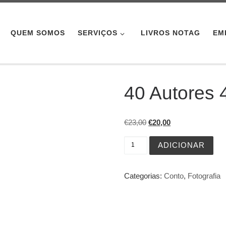
QUEM SOMOS
SERVIÇOS
LIVROS NOTAG
EM
40 Autores 
O preço original era: €2
O preço atual é: 
€
23,00
€
20,00
Quantidade de 40 Autores
ADICIONAR
Categorias:
Conto
,
Fotografia