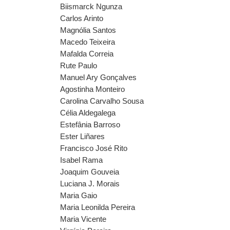
Biismarck Ngunza
Carlos Arinto
Magnólia Santos
Macedo Teixeira
Mafalda Correia
Rute Paulo
Manuel Ary Gonçalves
Agostinha Monteiro
Carolina Carvalho Sousa
Célia Aldegalega
Estefânia Barroso
Ester Liñares
Francisco José Rito
Isabel Rama
Joaquim Gouveia
Luciana J. Morais
Maria Gaio
Maria Leonilda Pereira
Maria Vicente