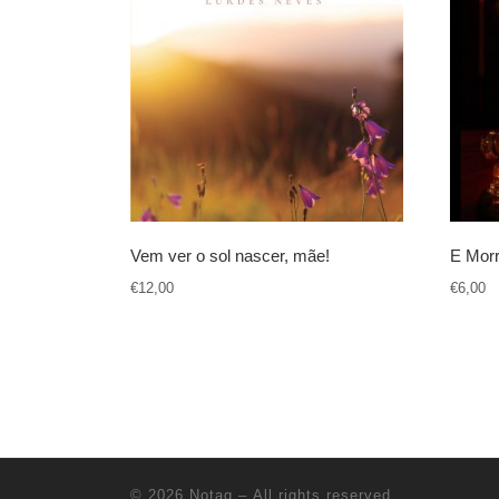
Vem ver o sol nascer, mãe!
E Morr
€
12,00
€
6,00
© 2026
Notag
– All rights reserved