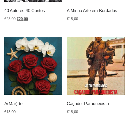
40 Autores 40 Contos
A Minha Arte em Bordados
O preço original era: €23,00.
O preço atual é: €20,00.
€
23,00
€
20,00
€
18,00
A(Mar)-te
Caçador Paraquedista
€
13,00
€
18,00