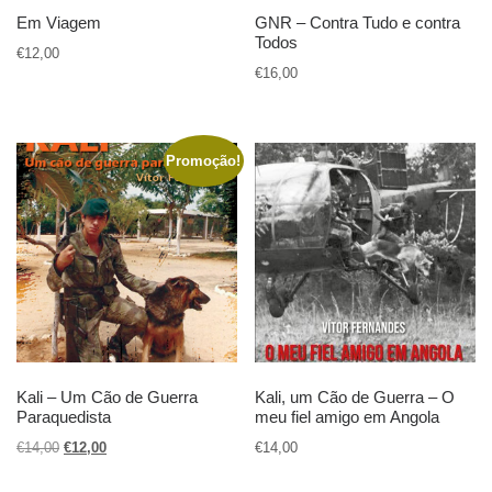
Em Viagem
GNR – Contra Tudo e contra
Todos
€
12,00
€
16,00
Promoção!
Kali – Um Cão de Guerra
Kali, um Cão de Guerra – O
Paraquedista
meu fiel amigo em Angola
O preço original era: €14,00.
O preço atual é: €12,00.
€
14,00
€
12,00
€
14,00