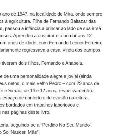
 ano de 1947, na localidade de Mira, onde sempre
s à agricultura. Filha de Fernando Baltazar das
, passou a infância a brincar ao lado de sua irmã
meses. Aprendeu a costurar e a bordar aos 12
 um anos de idade, com Fernando Leonor Ferreiro,
iariamente regressava a casa, vinda dos campos.
tiveram dois filhos, Fernando e Anabela.
e de uma personalidade alegre e jovial (ainda
seus netos, o mais velho Pedro – com 29 anos de
or e Simão, de 14 e 12 anos, respetivamente).
espaço de conforto e de evasão na leitura,
os bordados em trabalhos laboriosos e
 nas páginas deste livro.
utoria, seguindo-se a “Perdido No Seu Mundo”,
 o Sol Nascer, Mãe”.