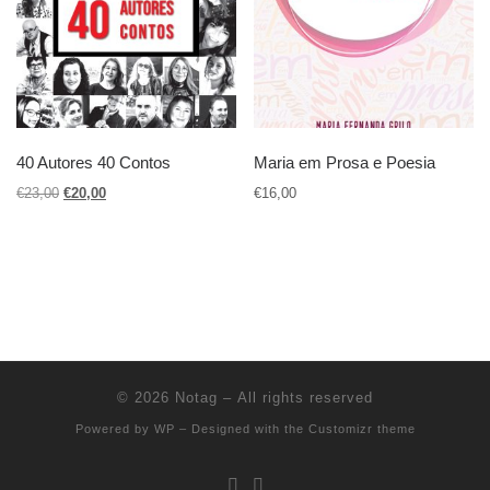
40 Autores 40 Contos
Maria em Prosa e Poesia
O preço original era: €23,00.
O preço atual é: €20,00.
€
23,00
€
20,00
€
16,00
© 2026
Notag
– All rights reserved
Powered by
WP
– Designed with the
Customizr theme