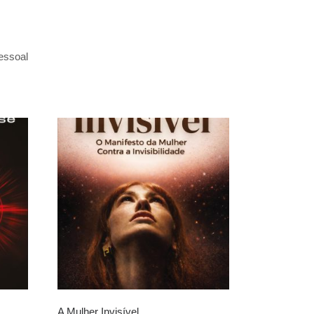
essoal
A Mulher Invisível