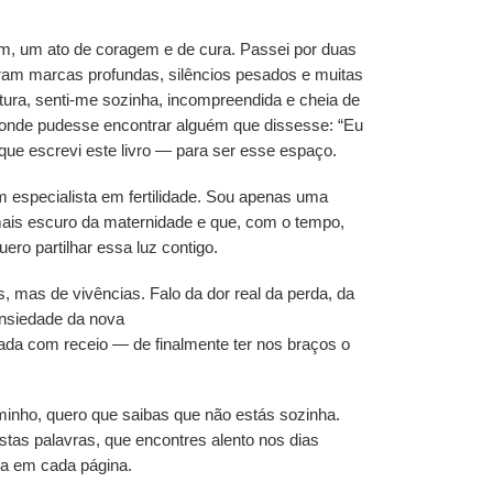
mim, um ato de coragem e de cura. Passei por duas
ram marcas profundas, silêncios pesados e muitas
tura, senti-me sozinha, incompreendida e cheia de
nde pudesse encontrar alguém que dissesse: “Eu
o que escrevi este livro — para ser esse espaço.
 especialista em fertilidade. Sou apenas uma
mais escuro da maternidade e que, com o tempo,
ero partilhar essa luz contigo.
s, mas de vivências. Falo da dor real da perda, da
ansiedade da nova
rada com receio — de finalmente ter nos braços o
minho, quero que saibas que não estás sozinha.
stas palavras, que encontres alento nos dias
ada em cada página.