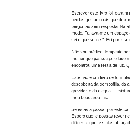
Escrever este livro foi, para 
perdas gestacionais que deixa
perguntas sem resposta. Na al
medo. Faltava-me um espaço o
sei o que sentes”. Foi por iss
Não sou médica, terapeuta nem
mulher que passou pelo lado 
encontrou uma réstia de luz. Qu
Este não é um livro de fórmula
descoberta da trombofilia, da 
gravidez e da alegria — mistu
meu bebé arco-íris.
Se estás a passar por este ca
Espero que te possas rever ne
difíceis e que te sintas abraç