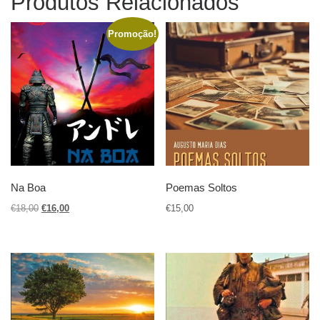
Produtos Relacionados
Promoção!
Na Boa
Poemas Soltos
O preço original era: €18,00.
O preço atual é: €16,00.
€
18,00
€
16,00
€
15,00