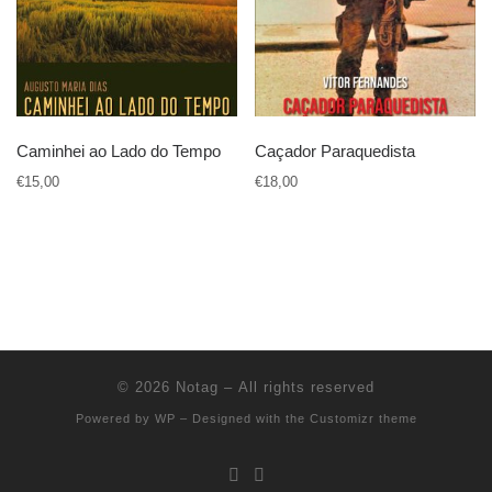
Caminhei ao Lado do Tempo
Caçador Paraquedista
€
15,00
€
18,00
© 2026
Notag
– All rights reserved
Powered by
WP
– Designed with the
Customizr theme