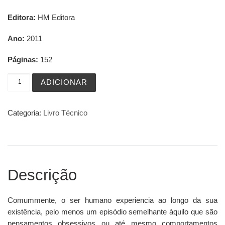
Editora:
HM Editora
Ano:
2011
Páginas:
152
Quantidade de Perturbação Obsessivo-Compulsiva
ADICIONAR
Categoria:
Livro Técnico
Descrição
Comummente, o ser humano experiencia ao longo da sua
existência, pelo menos um episódio semelhante àquilo que são
pensamentos obsessivos ou até mesmo comportamentos